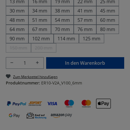
13 mm
16 mm
19 mm
22 mm
25 mm
30 mm
34 mm
38 mm
41 mm
45 mm
48 mm
51 mm
54 mm
57 mm
60 mm
64 mm
67 mm
70 mm
76 mm
80 mm
90 mm
102 mm
114 mm
125 mm
150 mm
200 mm
(Diese Option ist zurzeit nicht verfügbar.)
(Diese Option ist zurzeit nicht verfügbar.)
Produkt Anzahl: Gib den gewünschten Wer
In den Warenkorb
Zum Merkzettel hinzufügen
Produktnummer:
ER10-V2A_V100_6mm