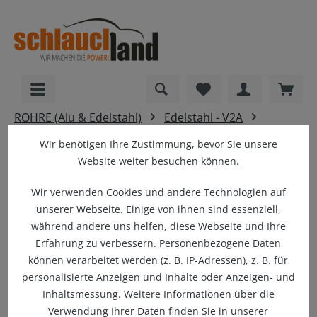
alt springen
Du hast 0 Produkte
Ware
ROHRE (Alu & Edelstahl)
Edelstahl - V2A
T-Stücke
Wir benötigen Ihre Zustimmung, bevor Sie unsere
Website weiter besuchen können.
Wir verwenden Cookies und andere Technologien auf
unserer Webseite. Einige von ihnen sind essenziell,
T-STÜCK EDELSTAHL ROHR - V2A
1.4301 INOX
während andere uns helfen, diese Webseite und Ihre
Erfahrung zu verbessern. Personenbezogene Daten
können verarbeitet werden (z. B. IP-Adressen), z. B. für
personalisierte Anzeigen und Inhalte oder Anzeigen- und
Inhaltsmessung. Weitere Informationen über die
Verwendung Ihrer Daten finden Sie in unserer