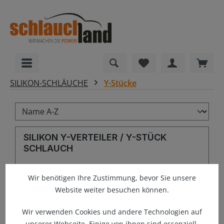
alt springen
Du hast 0 Produkte
Ware
SILIKON-SCHLÄUCHE
Y-Stücke
SILIKON Y-VERTEILER / Y-STÜCK
SCHLAUCH
Wir benötigen Ihre Zustimmung, bevor Sie unsere
Website weiter besuchen können.
Wir verwenden Cookies und andere Technologien auf
unserer Webseite. Einige von ihnen sind essenziell,