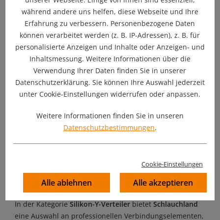
während andere uns helfen, diese Webseite und Ihre
Erfahrung zu verbessern. Personenbezogene Daten
können verarbeitet werden (z. B. IP-Adressen), z. B. für
Größen: Ø 13-200mm
personalisierte Anzeigen und Inhalte oder Anzeigen- und
Inhaltsmessung. Weitere Informationen über die
Y-Stück mit 3 gleich-großen Schlauchenden |
Widerstandsfähig, flexibel & langlebig. 3-5 lagiger
Verwendung Ihrer Daten finden Sie in unserer
Gewebeeinsatz aus HT-Polyester |Wandstärke: 4-6mm |
Datenschutzerklärung. Sie können Ihre Auswahl jederzeit
Einsatzbereich: bis +180°C | max. Druck: bis 30 Bar
unter Cookie-Einstellungen widerrufen oder anpassen.
ab
9,90 €
Regulärer Preis:
Weitere Informationen finden Sie in unseren
Datenschutzbestimmungen
.
Silikon-Y-Verteiler – hochwertige
Verzweigungen für Luft-, Wasser-
Cookie-Einstellungen
und Drucksysteme
Alle ablehnen
Alle akzeptieren
In der Kategorie
Silikon-Y-Verteiler
bietet
Schlauchland
eine Auswahl an professionellen Verbindungselementen,