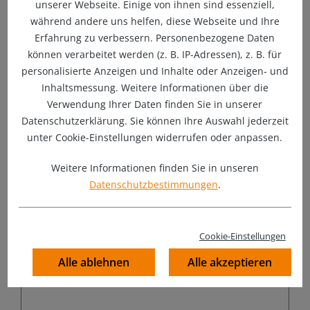
unserer Webseite. Einige von ihnen sind essenziell,
während andere uns helfen, diese Webseite und Ihre
Erfahrung zu verbessern. Personenbezogene Daten
können verarbeitet werden (z. B. IP-Adressen), z. B. für
Innendurchmesser:
10 mm
| Farbe:
blau
Größen: Ø 3-
personalisierte Anzeigen und Inhalte oder Anzeigen- und
51mm | Rollenware: 1-100m
BESTSELLER! High-Performance Silikon mit mehrlagiger
Inhaltsmessung. Weitere Informationen über die
Gewebeverstärkung aus vernetztem HT-Polyester |
Verwendung Ihrer Daten finden Sie in unserer
Wandstärke: 2-5mm | Einsatzbereich: bis +180°C | max.
Datenschutzerklärung. Sie können Ihre Auswahl jederzeit
Überdruck: bis 6 Bar
unter Cookie-Einstellungen widerrufen oder anpassen.
10,50 €
Varianten ab
3,90 €
Regulärer Preis:
Weitere Informationen finden Sie in unseren
Datenschutzbestimmungen
.
VARIO SILIKONSCHLAUCH - HT-
Polyester-Verstärkung
Cookie-Einstellungen
Alle ablehnen
Alle akzeptieren