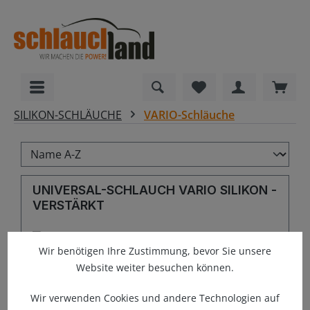
alt springen
Du hast 0 Produkte
Ware
SILIKON-SCHLÄUCHE
VARIO-Schläuche
UNIVERSAL-SCHLAUCH VARIO SILIKON -
VERSTÄRKT
Wir benötigen Ihre Zustimmung, bevor Sie unsere
Website weiter besuchen können.
Wir verwenden Cookies und andere Technologien auf