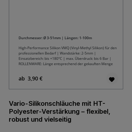
Durchmesser: Ø 3-51mm | Längen: 1-100m
High-Performance Silikon VMQ (Vinyl-Methyl Silikon) für den
professionellen Bedarf | Wandstärke: 2-5mm |
Einsatzbereich: bis +180°C | max. Überdruck: bis 6 Bar |
ROLLENWARE: Länge entsprechend der gekauften Menge
ab
3,90 €
Regulärer Preis:
Vario-Silikonschläuche mit HT-
Polyester-Verstärkung – flexibel,
robust und vielseitig