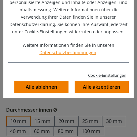
personalisierte Anzeigen und Inhalte oder Anzeigen- und
Inhaltsmessung. Weitere Informationen über die
Verwendung Ihrer Daten finden Sie in unserer
Datenschutzerklärung. Sie können Ihre Auswahl jederzeit
unter Cookie-Einstellungen widerrufen oder anpassen.
Weitere Informationen finden Sie in unseren
Datenschutzbestimmungen
.
5,90 €
Preise inkl. MwSt. zzgl. Versandkosten
Cookie-Einstellungen
Alle ablehnen
Alle akzeptieren
Sofort verfügbar, Lieferzeit: 1-2 Werktage
190 Stück auf Lager
auswählen
Durchmesser innen Ø
10 mm
15 mm
20 mm
25 mm
30 mm
40 mm
60 mm
80 mm
100 mm