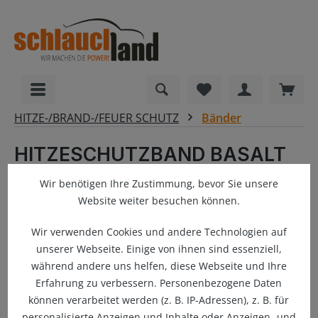
alt springen
Du hast 0 Produkte
Ware
HITZE-/BRAND-/FEUER SCHUTZ
Bänder
HITZESCHUTZBAND BASALT
50mm - V-STYLE +
Wir benötigen Ihre Zustimmung, bevor Sie unsere
Befestigung
Website weiter besuchen können.
Wir verwenden Cookies und andere Technologien auf
unserer Webseite. Einige von ihnen sind essenziell,
Bildergalerie überspringen
während andere uns helfen, diese Webseite und Ihre
Erfahrung zu verbessern. Personenbezogene Daten
können verarbeitet werden (z. B. IP-Adressen), z. B. für
personalisierte Anzeigen und Inhalte oder Anzeigen- und