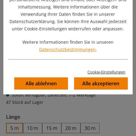
Inhaltsmessung. Weitere Informationen über die
Verwendung Ihrer Daten finden Sie in unserer
Datenschutzerklärung. Sie können Ihre Auswahl jederzeit
unter Cookie-Einstellungen widerrufen oder anpassen.
Weitere Informationen finden Sie in unseren
Datenschutzbestimmungen
.
Cookie-Einstellungen
23,90 €
Preise inkl. MwSt. zzgl. Versandkosten
Alle ablehnen
Alle akzeptieren
Sofort verfügbar, Lieferzeit: 1-2 Werktage
47 Stück auf Lager
auswählen
Länge
5 m
10 m
15 m
20 m
30 m