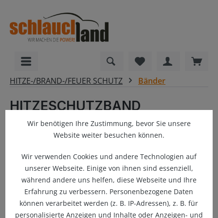
alt springen
Du hast 0 Produkte
Ware
HITZE-/BRAND-/FEUER SCHUTZ
Bänder
HITZESCHUTZBAND
BIOWOOL® 50mm -
Wir benötigen Ihre Zustimmung, bevor Sie unsere
zertifizierter Schutz
Website weiter besuchen können.
Wir verwenden Cookies und andere Technologien auf
unserer Webseite. Einige von ihnen sind essenziell,
Bildergalerie überspringen
während andere uns helfen, diese Webseite und Ihre
Erfahrung zu verbessern. Personenbezogene Daten
können verarbeitet werden (z. B. IP-Adressen), z. B. für
personalisierte Anzeigen und Inhalte oder Anzeigen- und