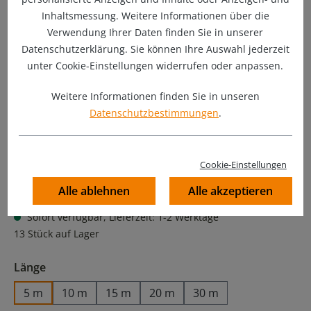
Inhaltsmessung. Weitere Informationen über die
Verwendung Ihrer Daten finden Sie in unserer
Datenschutzerklärung. Sie können Ihre Auswahl jederzeit
unter Cookie-Einstellungen widerrufen oder anpassen.
Weitere Informationen finden Sie in unseren
Datenschutzbestimmungen
.
Cookie-Einstellungen
50,90 €
Preise inkl. MwSt. zzgl. Versandkosten
Alle ablehnen
Alle akzeptieren
Sofort verfügbar, Lieferzeit: 1-2 Werktage
13 Stück auf Lager
auswählen
Länge
5 m
10 m
15 m
20 m
30 m