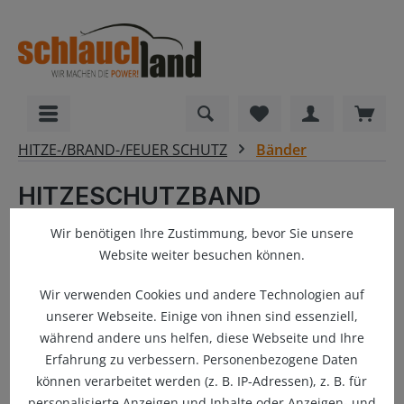
alt springen
Du hast 0 Produkte
Ware
HITZE-/BRAND-/FEUER SCHUTZ
Bänder
HITZESCHUTZBAND
SILIKA®MAX 50mm &
Wir benötigen Ihre Zustimmung, bevor Sie unsere
Befestigung
Website weiter besuchen können.
Wir verwenden Cookies und andere Technologien auf
unserer Webseite. Einige von ihnen sind essenziell,
Bildergalerie überspringen
während andere uns helfen, diese Webseite und Ihre
Erfahrung zu verbessern. Personenbezogene Daten
können verarbeitet werden (z. B. IP-Adressen), z. B. für
personalisierte Anzeigen und Inhalte oder Anzeigen- und