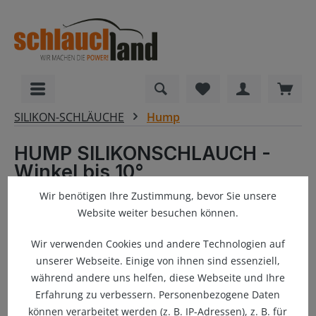
alt springen
Du hast 0 Produkte
Ware
SILIKON-SCHLÄUCHE
Hump
HUMP SILIKONSCHLAUCH -
Winkel bis 10°
Wir benötigen Ihre Zustimmung, bevor Sie unsere
Website weiter besuchen können.
Bildergalerie überspringen
Wir verwenden Cookies und andere Technologien auf
unserer Webseite. Einige von ihnen sind essenziell,
während andere uns helfen, diese Webseite und Ihre
Erfahrung zu verbessern. Personenbezogene Daten
können verarbeitet werden (z. B. IP-Adressen), z. B. für