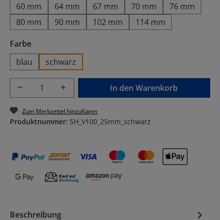
60 mm
64 mm
67 mm
70 mm
76 mm
80 mm
90 mm
102 mm
114 mm
auswählen
Farbe
blau
schwarz
Produkt Anzahl: Gib den gewünschten Wer
In den Warenkorb
Zum Merkzettel hinzufügen
Produktnummer:
SH_V100_25mm_schwarz
Beschreibung