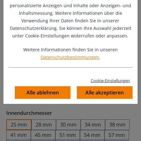
personalisierte Anzeigen und Inhalte oder Anzeigen- und
Inhaltsmessung. Weitere Informationen über die
Verwendung Ihrer Daten finden Sie in unserer
Datenschutzerklärung. Sie können Ihre Auswahl jederzeit
unter Cookie-Einstellungen widerrufen oder anpassen.
Weitere Informationen finden Sie in unseren
Datenschutzbestimmungen
.
13,70 €
Preise inkl. MwSt. zzgl. Versandkosten
Cookie-Einstellungen
Sofort verfügbar, Lieferzeit: 1-2 Werktage
Alle ablehnen
Alle akzeptieren
51 Stück auf Lager
auswählen
Innendurchmesser
25 mm
28 mm
30 mm
34 mm
38 mm
41 mm
45 mm
51 mm
54 mm
57 mm