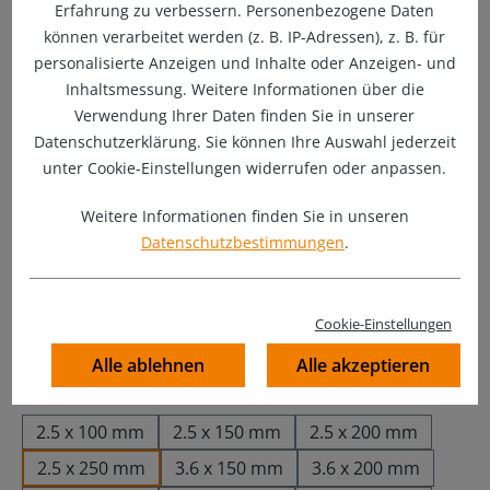
Erfahrung zu verbessern. Personenbezogene Daten
können verarbeitet werden (z. B. IP-Adressen), z. B. für
personalisierte Anzeigen und Inhalte oder Anzeigen- und
Inhaltsmessung. Weitere Informationen über die
Verwendung Ihrer Daten finden Sie in unserer
Datenschutzerklärung. Sie können Ihre Auswahl jederzeit
unter Cookie-Einstellungen widerrufen oder anpassen.
Weitere Informationen finden Sie in unseren
1,10 €
Datenschutzbestimmungen
.
Preise inkl. MwSt. zzgl. Versandkosten
Sofort verfügbar, Lieferzeit: 1-2 Werktage
Cookie-Einstellungen
7820 Stück auf Lager
Alle ablehnen
Alle akzeptieren
auswählen
Größe
2.5 x 100 mm
2.5 x 150 mm
2.5 x 200 mm
2.5 x 250 mm
3.6 x 150 mm
3.6 x 200 mm