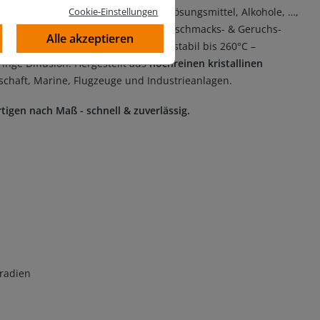
Cookie-Einstellungen
 für z.B. Labor, Gase, Wasserstoff, Lösungsmittel, Alkohole, …,
i von Schadstoffen & Weichmachern, Geschmacks- & Geruchs-
Alle akzeptieren
h beständig gegen Chemikalien und stabil bis 260°C –
inge Diffusion. Hergestellt aus
hochreinen kristallinen
schaft, Marine, Flugzeuge und Industrieanlagen.
tigen nach Maß - schnell & zuverlässig.
eradien