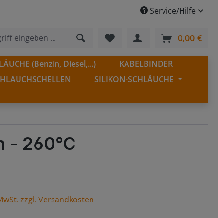
Service/Hilfe
Du hast 0 Produkte auf dem
0,00 €
Ware
ÄUCHE (Benzin, Diesel,...)
KABELBINDER
CHLAUCHSCHELLEN
SILIKON-SCHLÄUCHE
h - 260°C
 MwSt. zzgl. Versandkosten