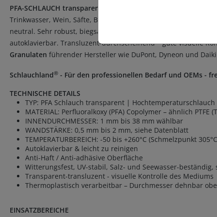
PFA-SCHLAUCH transparent in TOP QUALITÄT
aus lebensmittele
Trinkwasser, Wein, Säfte, Bier, Milch. Zertifiziert nach FDA
neutral. Sehr robust, biegsam & langlebig. PFA ist Weiterentwi
autoklavierbar. Transluzent-durchscheinend – gute visuelle Kon
Granulaten
führender Hersteller wie DuPont, Dyneon und Daikin
®
Schlauchland
- Für den professionellen Bedarf und OEMs - fre
TECHNISCHE DETAILS
TYP: PFA Schlauch transparent | Hochtemperaturschlauch
MATERIAL: Perfluoralkoxy (PFA) Copolymer – ähnlich PTFE (T
INNENDURCHMESSER: 1 mm bis 38 mm wählbar
WANDSTÄRKE: 0,5 mm bis 2 mm, siehe Datenblatt
TEMPERATURBEREICH: -50 bis +260°C (Schmelzpunkt 305°C)
Autoklavierbar & leicht zu reinigen
Anti-Haft / Anti-adhäsive Oberfläche
Witterungsfest, UV-stabil, Salz- und Seewasser-beständig,
Transparent-transluzent - visuelle Kontrolle des Mediums
Thermoplastisch verarbeitbar – Durchmesser dehnbar oberh
EINSATZBEREICHE