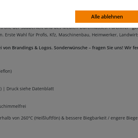
chtem PFA – Perfluoralkoxy (ähnlich PTFE / TEFLON) in TOP-Qualität
 21CFR 177.2600 - amerikanische und europäische Normen. 100% fre
Alle ablehnen
cklung des Kunststoffs PTFE – erhöhte Betriebstemperatur, chemisc
trolle der Sauberkeit und des Medien-Durchflusses. Porenfrei - ger
. Erste Wahl für Profis, Kfz, Maschinenbau, Heimwerker, Landwirt
i von Brandings & Logos. Sonderwünsche – fragen Sie uns! Wir fer
eflon)
 | Druck siehe Datenblatt
 schimmelfrei
alb von 260°C (Heißluftfön) & bessere Biegbarkeit / engere Bieg