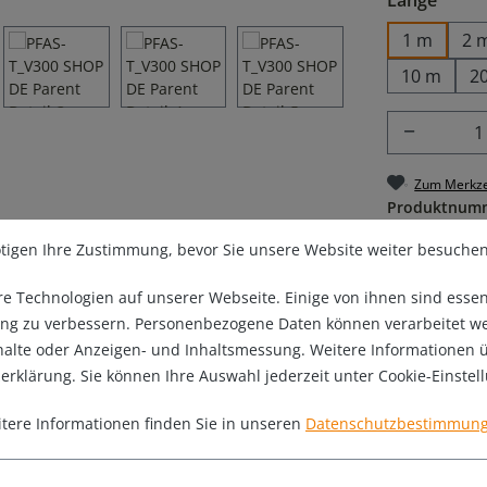
1 m
2 
10 m
2
Produkt
Zum Merkze
Produktnum
tigen Ihre Zustimmung, bevor Sie unsere Website weiter besuche
 Technologien auf unserer Webseite. Einige von ihnen sind essen
ng zu verbessern. Personenbezogene Daten können verarbeitet werde
nhalte oder Anzeigen- und Inhaltsmessung. Weitere Informationen 
zerklärung. Sie können Ihre Auswahl jederzeit unter Cookie-Einste
tere Informationen finden Sie in unseren
Datenschutzbestimmun
lauch TEFLON PTFE - Chemikalie