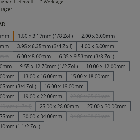
ügbar, Lieferzeit: 1-2 Werktage
 Lager
auswählen
 AD
00mm
1.60 x 3.17mm (1/8 Zoll)
2.00 x 3.00mm
00mm
3.95 x 6.35mm (3/4 Zoll)
4.00 x 5.00mm
00mm
6.00 x 8.00mm
6.35 x 9.53mm (3/8 Zoll)
se Option ist zurzeit nicht verfügbar.)
.00mm
9.55 x 12.70mm (1/2 Zoll)
10.00 x 12.00mm
4.00mm
13.00 x 16.00mm
15.00 x 18.00mm
.05mm (3/4 Zoll)
16.00 x 19.00mm
0.00mm
19.00 x 22.00mm
22.00 x 25.00mm
(Diese Option ist zurzeit
.40mm (1 Zoll)
25.00 x 28.00mm
27.00 x 30.00mm
(Diese Option ist zurzeit nicht verfügbar.)
1.75mm
30.00 x 34.00mm
34.00 x 38.00mm
(Diese Option ist zurzeit
.10mm (1 1/2 Zoll)
ählen