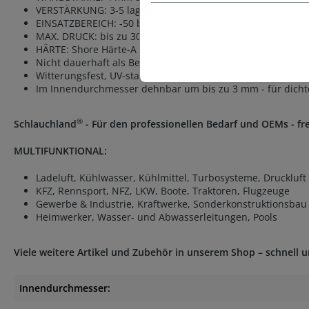
VERSTÄRKUNG: 3-5 lagiger Gewebeeinsatz aus HT-Polyester
EINSATZBEREICH: -50 bis +180°C (kurzzeitig bis 220°C)
MAX. DRUCK: bis zu 30 bar, siehe Tabelle DIN ISO 7751:20
HÄRTE: Shore Härte-A 65-75
Nicht dauerhaft als Benzin- oder Ölleitung geeignet
Witterungsfest, UV-stabil, Salz- und Seewasser-beständig,
Im Innendurchmesser dehnbar um bis zu 3 mm - für dicht
®
Schlauchland
- Für den professionellen Bedarf und OEMs - fre
MULTIFUNKTIONAL:
Ladeluft, Kühlwasser, Kühlmittel, Turbosysteme, Druckluft
KFZ, Rennsport, NFZ, LKW, Boote, Traktoren, Flugzeuge
Gewerbe & Industrie, Kraftwerke, Sonderkonstruktionsbau
Heimwerker, Wasser- und Abwasserleitungen, Pools
Viele weitere Artikel und Zubehör in unserem Shop – schnell 
Innendurchmesser: