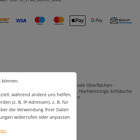
n können.
em HT-Polyester. Vergütete & glänzende Oberflächen -
, Ozon etc… Dauerhaft stabil bis 180°C. Hochleistungs-Schläuche
ziell, während andere uns helfen,
chiffe, Flugzeuge und Industrieanlagen
n (z. B. IP-Adressen), z. B. für
über die Verwendung Ihrer Daten
llungen widerrufen oder anpassen.
 geringste Permeation
gen
.