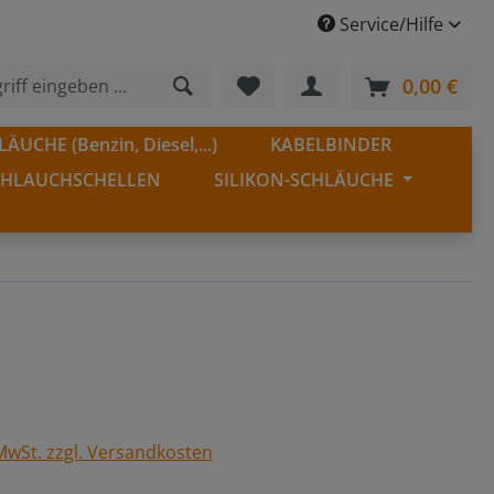
Service/Hilfe
Du hast 0 Produkte auf dem
0,00 €
Ware
ÄUCHE (Benzin, Diesel,...)
KABELBINDER
CHLAUCHSCHELLEN
SILIKON-SCHLÄUCHE
 MwSt. zzgl. Versandkosten