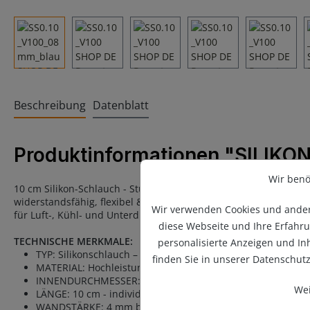
Beschreibung
Datenblatt
Produktinformationen "SILIK
Wir benö
10 cm Silikon-Schlauch - Stück
in PREMIUM-QUALITÄT
mit mehre
widerstandsfähig, flexibel & langlebig. Beständig in vielen Flü
Wir verwenden Cookies und andere
für Luft-, Kühl- und Unterdrucksysteme. Top Wahl für Profis, K
diese Webseite und Ihre Erfahru
TECHNISCHE MERKMALE:
personalisierte Anzeigen und I
TYP: Silikonschlauch – Stück (keine Meterware) – frei von L
finden Sie in unserer Datenschut
MATERIAL: Hochleistungs-Silikon VMQ (Vinyl-Methyl Silikon)
INNENDURCHMESSER: 8 mm bis 200 mm
Wei
LÄNGE: 10 cm - individuell kürzbar
WANDSTÄRKE: 4 mm bis 6 mm, siehe Datenblatt