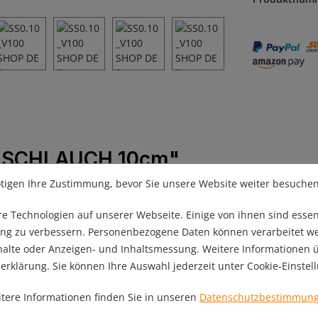
ONSCHLAUCH 10cm"
tigen Ihre Zustimmung, bevor Sie unsere Website weiter besuche
ren Lagen Gewebeverstärkung aus ultrastarkem, doppelt vernetzt
ssigkeiten & Chemikalien – Wasser, Kühlmittel, Alkohole, Luft, Gase
 Technologien auf unserer Webseite. Einige von ihnen sind essen
fz, Maschinenbau, Heimwerker, Landwirtschaft, Traktoren, Boote, S
ng zu verbessern. Personenbezogene Daten können verarbeitet werde
nhalte oder Anzeigen- und Inhaltsmessung. Weitere Informationen 
ogo´s / kein Aufdruck
zerklärung. Sie können Ihre Auswahl jederzeit unter Cookie-Einste
 | Peroxid-vernetzt - innerste Lage aus ultradichtem HCR Silikon –
tere Informationen finden Sie in unseren
Datenschutzbestimmun