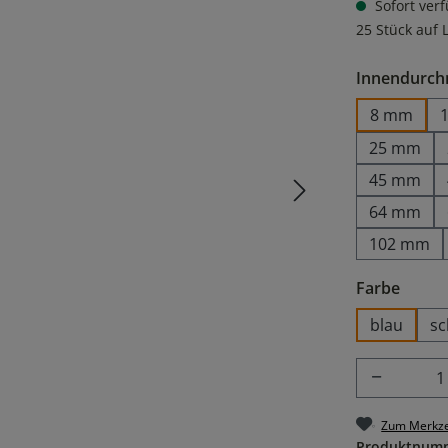
Sofort verf
25 Stück auf 
Innendurch
8 mm
25 mm
45 mm
64 mm
102 mm
auswä
Farbe
blau
sc
Produkt
Zum Merkze
Produktnum