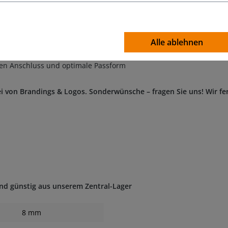
, siehe Tabelle
16
Alle ablehnen
 Anti-Schimmel-Zusatz
en Anschluss und optimale Passform
i von Brandings & Logos. Sonderwünsche – fragen Sie uns! Wir fer
und günstig aus unserem Zentral-Lager
8 mm