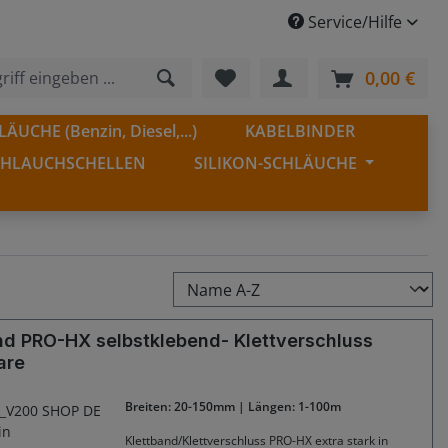
Service/Hilfe
Du hast 0 Produkte auf dem
0,00 €
Ware
ÄUCHE (Benzin, Diesel,...)
KABELBINDER
CHLAUCHSCHELLEN
SILIKON-SCHLÄUCHE
nd PRO-HX selbstklebend- Klettverschluss
are
Breiten: 20-150mm | Längen: 1-100m
Klettband/Klettverschluss PRO-HX extra stark in