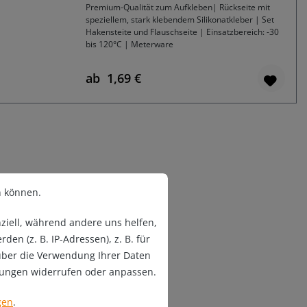
Premium-Qualität zum Aufkleben| Rückseite mit
speziellem, stark klebendem Silikonatkleber | Set
Hakensteite und Flauschseite | Einsatzbereich: -30
bis 120°C | Meterware
ab
1,69 €
Regulärer Preis:
n können.
ziell, während andere uns helfen,
n (z. B. IP-Adressen), z. B. für
über die Verwendung Ihrer Daten
llungen widerrufen oder anpassen.
gen
.