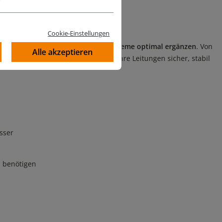
itungssysteme
Cookie-Einstellungen
 die Ihre
Schläuche, Rohre und Systeme optimal ergänzen
. Von
Alle akzeptieren
– unser Zubehör sorgt dafür, dass Ihre Leitungen sicher, stabil
sser
n benötigen