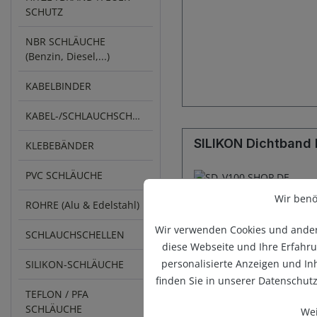
SCHUTZ
NBR SCHLÄUCHE
(Benzin, Diesel,...)
KABELBINDER
KABEL-/SCHLAUCHSCHUTZ
SILIKON Dichtband 
KLEBEBÄNDER
PVC SCHLÄUCHE
Wir benö
ROHRE (Alu & Edelstahl)
Wir verwenden Cookies und andere
SCHLAUCHSCHELLEN
diese Webseite und Ihre Erfahru
personalisierte Anzeigen und I
SILIKON-SCHLÄUCHE
finden Sie in unserer Datenschut
TEFLON / PFA
SCHLÄUCHE
Wei