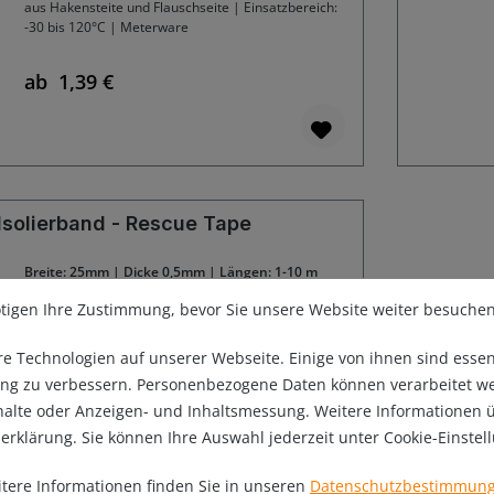
aus Hakensteite und Flauschseite | Einsatzbereich:
-30 bis 120°C | Meterware
ab
1,39 €
Regulärer Preis:
Isolierband - Rescue Tape
Breite: 25mm | Dicke 0,5mm | Längen: 1-10 m
tigen Ihre Zustimmung, bevor Sie unsere Website weiter besuche
Hochleistungs-Silikonband - Rescue Tape. Klebt
nicht, sondern haftet/vulkanisiert durch
überlappendes Umwickeln an sich selbst.
 Technologien auf unserer Webseite. Einige von ihnen sind essen
Ermöglicht superdichte Verbindungen bis 200°C!
ng zu verbessern. Personenbezogene Daten können verarbeitet werde
Gleicht Grössenunterschiede aus
nhalte oder Anzeigen- und Inhaltsmessung. Weitere Informationen 
zerklärung. Sie können Ihre Auswahl jederzeit unter Cookie-Einste
ab
7,90 €
Regulärer Preis:
tere Informationen finden Sie in unseren
Datenschutzbestimmun