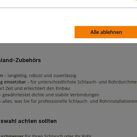
uchland – alles für Ihre Schlauch- und Le
and
bietet eine umfangreiche Auswahl an hochwertigen Produkten,
Alle ablehnen
ngselementen, Fittings
bis zu
Montage- und Befestigungsmaterial
.
chland-Zubehörs
en
– langlebig, robust und zuverlässig
ig einsetzbar
– für unterschiedlichste Schlauch- und Rohrdurchme
rt Zeit und erleichtert den Einbau
 gewährleistet dichte und stabile Verbindungen
 alles, was Sie für professionelle Schlauch- und Rohrinstallatione
uswahl achten sollten
urchmesser
für Ihren Schlauch oder Ihr Rohr