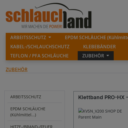
springen
Zur Hauptnavigation springen
ARBEITSSCHUTZ
EPDM SCHLÄUCHE (Kühlmittel
KABEL-/SCHLAUCHSCHUTZ
KLEBEBÄNDER
TEFLON / PFA SCHLÄUCHE
ZUBEHÖR
ZUBEHÖR
ARBEITSSCHUTZ
Klettband PRO-HX -
EPDM SCHLÄUCHE
(Kühlmittel...)
HITZE-/BRAND-/FEUER