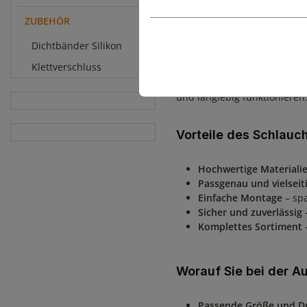
ZUBEHÖR
Zubehör von Schla
Dichtbänder Silikon
Das
Zubehör von Schlauchl
Klettverschluss
Schlauchschellen, Verbindu
und langlebig funktionieren
Vorteile des Schlau
Hochwertige Materiali
Passgenau und vielseit
Einfache Montage
– spa
Sicher und zuverlässig
–
Komplettes Sortiment
–
Worauf Sie bei der A
Passende Größe und D